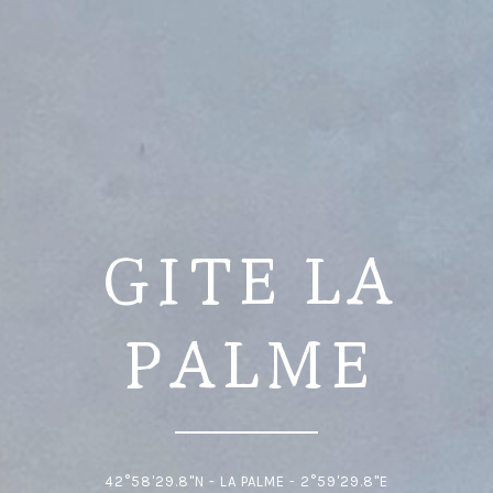
GITE LA
PALME
42°58'29.8"N - LA PALME - 2°59'29.8"E