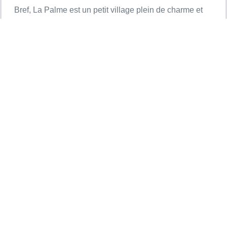
Bref, La Palme est un petit village plein de charme et
les environs sont vraiment dépaysants et les plages
sont magnifiques.
Je recommande vivement et sans hésitation, vous y
serez très bien accueillis. Boubker et Swann
Reply
Meyer Rundstadler
September 25, 2024
Nous avons passer une agréable semaine ,
Katia et Jérôme sont vraiment très charment
,accueillant et à l écoute.
Le gîte est magnifique propre et avec tout le nécessaire